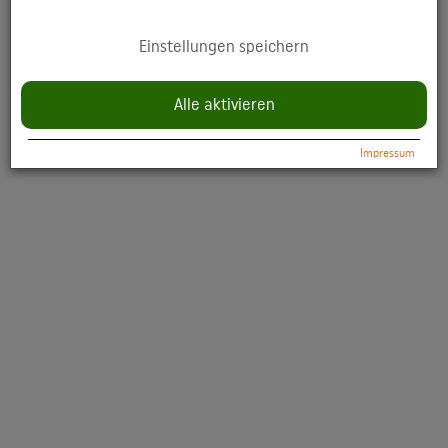
YouTube: Anzeige multimedialer Inhalte direkt auf der Website.
Einstellungen speichern
Datenschutzerklärung:
https://policies.google.com/privacy
Alle aktivieren
Impressum