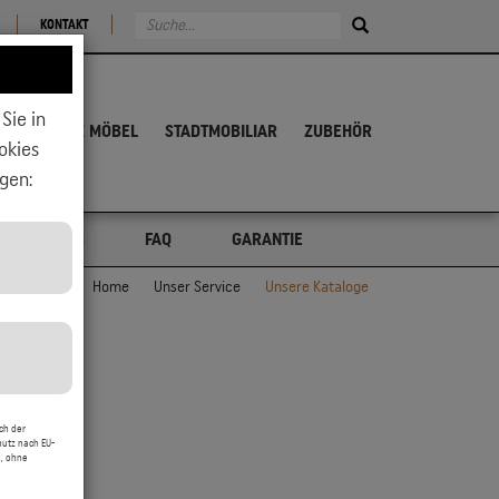
KONTAKT
Sie in
ALTHOLZ MÖBEL
STADTMOBILIAR
ZUBEHÖR
okies
gen:
FOS & TIPPS
FAQ
GARANTIE
Home
Unser Service
Unsere Kataloge
über,
zwecke
ch der
hutz nach EU-
, ohne
rtable