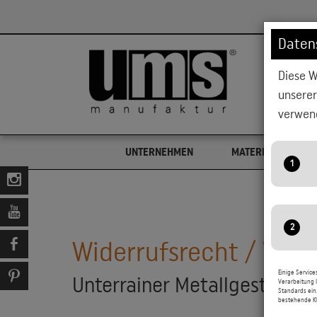
Daten
Diese W
HOCHBEET
unsere
verwend
UNTERNEHMEN
MATERIAL & AUSF
A
S
Widerrufsrecht / Vert
w
A
M
Einige Service
Unterrainer Metallgestaltu
Verarbeitung I
i
Standards ein
G
bestehende Kl
N
D