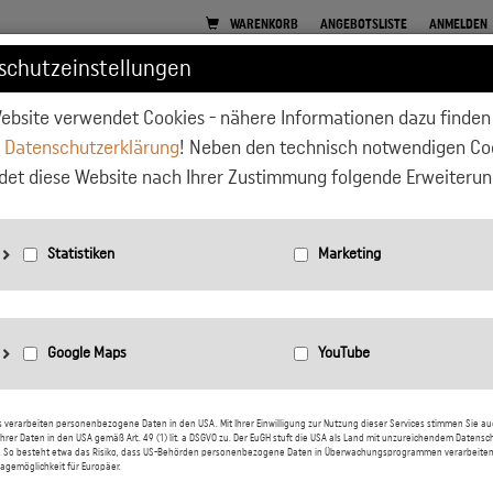
WARENKORB
ANGEBOTSLISTE
ANMELDEN
schutzeinstellungen
ebsite verwendet Cookies - nähere Informationen dazu finden 
E
PFLANZGEFÄSSE
GARTEN
BEETEINFASSUNGEN
WOHNEN
r
Datenschutzerklärung
! Neben den technisch notwendigen Co
et diese Website nach Ihrer Zustimmung folgende Erweiterun
ÜHRUNG
CORTENSTAHL
PRODUKTÜBERSICHT
IN
Home
Wich
nbieter: Google LLC
tatistiken: Verwendet Google Analytics zur Website-Analysen. Erzeugt statistische Daten dar
rag widerrufen
ie der Besucher die Website nutzt.
nbieter: Google LLC
arketing: Verwendet Google TagManager um personalisierte Nutzerdaten für Online-Werbe
s verarbeiten personenbezogene Daten in den USA. Mit Ihrer Einwilligung zur Nutzung dieser Services stimmen Sie au
ng Schlosserei GmbH
hrer Daten in den USA gemäß Art. 49 (1) lit. a DSGVO zu. Der EuGH stuft die USA als Land mit unzureichendem Datensc
n der Website zu nutzen.
. So besteht etwa das Risiko, dass US-Behörden personenbezogene Daten in Überwachungsprogrammen verarbeiten
oogle Maps: Interaktive Karten direkt in der Website anzuzeigen und ermöglichen die komfo
agemöglichkeit für Europäer.
utzung der Karten-Funktionen.
atenschutzerklärung:
https://policies.google.com/privacy