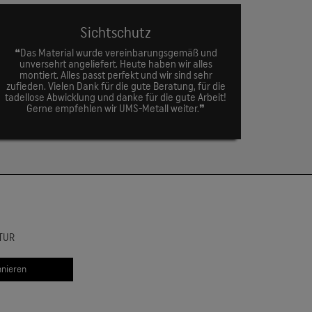
Sichtschutz
❝Das Material wurde vereinbarungsgemäß und
unversehrt angeliefert. Heute haben wir alles
montiert. Alles passt perfekt und wir sind sehr
zufieden. Vielen Dank für die gute Beratung, für die
tadellose Abwicklung und danke für die gute Arbeit!
Gerne empfehlen wir UMS-Metall weiter.❞
TUR