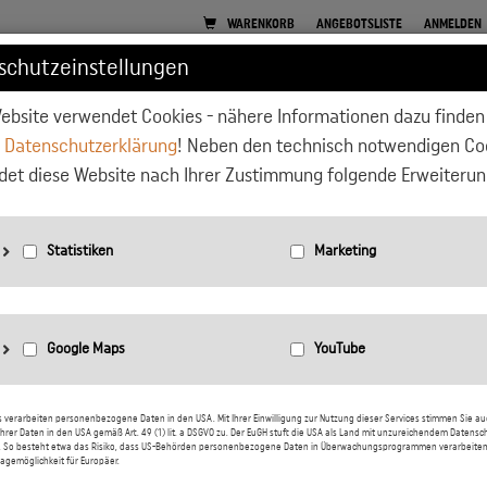
WARENKORB
ANGEBOTSLISTE
ANMELDEN
schutzeinstellungen
ebsite verwendet Cookies - nähere Informationen dazu finden 
E
PFLANZGEFÄSSE
GARTEN
BEETEINFASSUNGEN
WOHNEN
r
Datenschutzerklärung
! Neben den technisch notwendigen Co
et diese Website nach Ihrer Zustimmung folgende Erweiterun
nbieter: Google LLC
tatistiken: Verwendet Google Analytics zur Website-Analysen. Erzeugt statistische Daten dar
ie der Besucher die Website nutzt.
nbieter: Google LLC
arketing: Verwendet Google TagManager um personalisierte Nutzerdaten für Online-Werbe
s verarbeiten personenbezogene Daten in den USA. Mit Ihrer Einwilligung zur Nutzung dieser Services stimmen Sie au
hrer Daten in den USA gemäß Art. 49 (1) lit. a DSGVO zu. Der EuGH stuft die USA als Land mit unzureichendem Datensc
n der Website zu nutzen.
. So besteht etwa das Risiko, dass US-Behörden personenbezogene Daten in Überwachungsprogrammen verarbeiten
oogle Maps: Interaktive Karten direkt in der Website anzuzeigen und ermöglichen die komfo
agemöglichkeit für Europäer.
utzung der Karten-Funktionen.
atenschutzerklärung:
https://policies.google.com/privacy