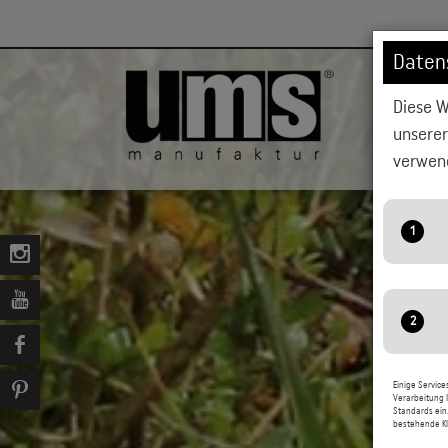
Daten
Diese W
HOCHBEET
unsere
verwend
A
S
w
A
M
Einige Service
Verarbeitung I
i
Standards ein
G
bestehende Kl
N
D