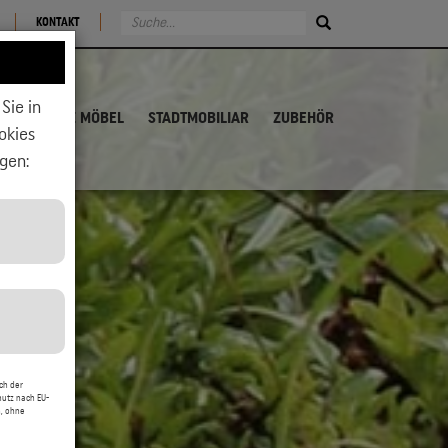
KONTAKT
Sie in
ALTHOLZ MÖBEL
STADTMOBILIAR
ZUBEHÖR
okies
gen:
über,
zwecke
ch der
hutz nach EU-
, ohne
rtable