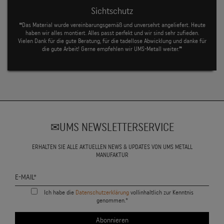
Sichtschutz
❝Das Material wurde vereinbarungsgemäß und unversehrt angeliefert. Heute
haben wir alles montiert. Alles passt perfekt und wir sind sehr zufieden.
Vielen Dank für die gute Beratung, für die tadellose Abwicklung und danke für
die gute Arbeit! Gerne empfehlen wir UMS-Metall weiter.❞
UMS NEWSLETTERSERVICE
ERHALTEN SIE ALLE AKTUELLEN NEWS & UPDATES VON UMS METALL
MANUFAKTUR
Ich habe die
Datenschutzerklärung
vollinhaltlich zur Kenntnis
genommen.*