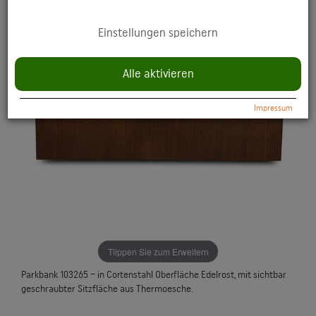
YouTube: Anzeige multimedialer Inhalte direkt auf der Website.
Einstellungen speichern
Datenschutzerklärung:
https://policies.google.com/privacy
Alle aktivieren
Impressum
Tiippen Sie zum Erweitern
Parkbank 103265 – in Cortenstahl Oberfläche Edelrost, mit sichtbar
geschraubter Sitzfläche aus Thermoesche.