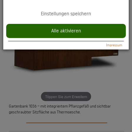
YouTube: Anzeige multimedialer Inhalte direkt auf der Website.
Einstellungen speichern
Datenschutzerklärung:
https://policies.google.com/privacy
Alle aktivieren
Impressum
Tiippen Sie zum Erweitern
Gartenbank 1036 – mit integriertem Pflanzgefäß und sichtbar
geschraubter Sitzfläche aus Thermoesche.