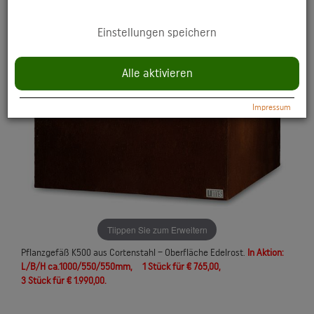
YouTube: Anzeige multimedialer Inhalte direkt auf der Website.
Einstellungen speichern
Datenschutzerklärung:
https://policies.google.com/privacy
Alle aktivieren
Impressum
Tiippen Sie zum Erweitern
Pflanzgefäß K500 aus Cortenstahl – Oberfläche Edelrost.
In Aktion:
L/B/H ca.1000/550/550mm, 1 Stück für € 765,00,
3 Stück für € 1.990,00.