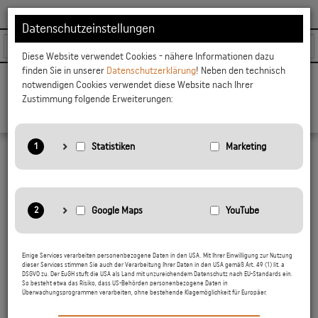
WARENKORB
ANGEBOTSLISTE
ANMELDEN
KONTAKT
Datenschutzeinstellungen
Diese Website verwendet Cookies - nähere Informationen dazu
finden Sie in unserer
Datenschutzerklärung
! Neben den technisch
notwendigen Cookies verwendet diese Website nach Ihrer
Naviga
Zustimmung folgende Erweiterungen:
Anbieter: Google LLC
Das robuste Pflanzgefäß K500 aus
Cortenstahl
Statistiken: Verwendet Google Analytics zur Website-Analysen.
Erzeugt statistische Daten darüber, wie der Besucher die
Website nutzt.
Der perfekte Pflanzbehälter für zeitgemäße
Anbieter: Google LLC
Gärten
Einige Services verarbeiten personenbezogene Daten in den USA. Mit Ihrer Einwilligung zur Nutzung
Marketing: Verwendet Google TagManager um personalisierte
dieser Services stimmen Sie auch der Verarbeitung Ihrer Daten in den USA gemäß Art. 49 (1) lit. a
DSGVO zu. Der EuGH stuft die USA als Land mit unzureichendem Datenschutz nach EU-Standards ein.
Nutzerdaten für Online-Werbezwecke in der Website zu nutzen.
Google Maps: Interaktive Karten direkt in der Website
So besteht etwa das Risiko, dass US-Behörden personenbezogene Daten in
anzuzeigen und ermöglichen die komfortable Nutzung der
Überwachungsprogrammen verarbeiten, ohne bestehende Klagemöglichkeit für Europäer.
Karten-Funktionen.
Datenschutzerklärung:
https://policies.google.com/privacy