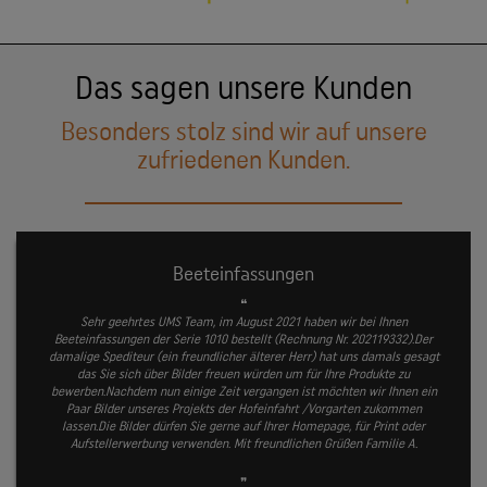
Das sagen unsere Kunden
Besonders stolz sind wir auf unsere
zufriedenen Kunden.
Beeteinfassungen
❝
Sehr geehrtes UMS Team, im August 2021 haben wir bei Ihnen
Beeteinfassungen der Serie 1010 bestellt (Rechnung Nr. 202119332).Der
damalige Spediteur (ein freundlicher älterer Herr) hat uns damals gesagt
das Sie sich über Bilder freuen würden um für Ihre Produkte zu
bewerben.
Nachdem nun einige Zeit vergangen ist möchten wir Ihnen ein
Paar Bilder unseres Projekts der Hofeinfahrt /Vorgarten zukommen
lassen.
Die Bilder dürfen Sie gerne auf Ihrer Homepage, für Print oder
Aufstellerwerbung verwenden.
Mit freundlichen Grüßen Familie A.
❞