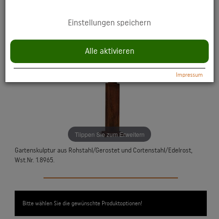
YouTube: Anzeige multimedialer Inhalte direkt auf der Website.
Einstellungen speichern
Datenschutzerklärung:
https://policies.google.com/privacy
Alle aktivieren
Impressum
Tiippen Sie zum Erweitern
Gartenskulptur aus Rohstahl/Gerostet und Cortenstahl/Edelrost,
Wst.Nr. 1.8965.
Bitte wählen Sie die gewünschte Produktoptionen!