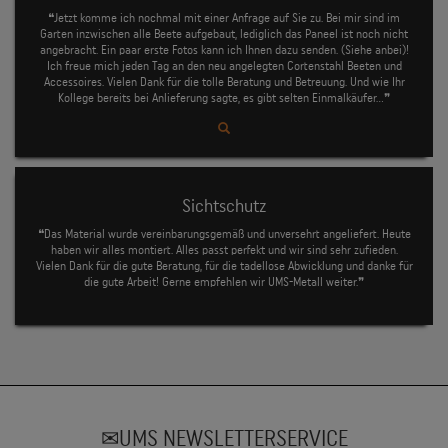
❝Jetzt komme ich nochmal mit einer Anfrage auf Sie zu. Bei mir sind im
Garten inzwischen alle Beete aufgebaut, lediglich das Paneel ist noch nicht
angebracht. Ein paar erste Fotos kann ich Ihnen dazu senden. (Siehe anbei)!
Ich freue mich jeden Tag an den neu angelegten Cortenstahl Beeten und
Accessoires. Vielen Dank für die tolle Beratung und Betreuung. Und wie Ihr
Kollege bereits bei Anlieferung sagte, es gibt selten Einmalkäufer...❞
Sichtschutz
❝Das Material wurde vereinbarungsgemäß und unversehrt angeliefert. Heute
haben wir alles montiert. Alles passt perfekt und wir sind sehr zufieden.
Vielen Dank für die gute Beratung, für die tadellose Abwicklung und danke für
die gute Arbeit! Gerne empfehlen wir UMS-Metall weiter.❞
UMS NEWSLETTERSERVICE