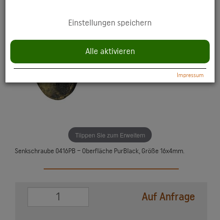
YouTube: Anzeige multimedialer Inhalte direkt auf der Website.
Einstellungen speichern
Datenschutzerklärung:
https://policies.google.com/privacy
Alle aktivieren
Impressum
Tiippen Sie zum Erweitern
Senkschraube 0416PB – Oberfläche PurBlack, Größe 16x4mm.
0
Auf Anfrage