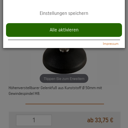
YouTube: Anzeige multimedialer Inhalte direkt auf der Website.
Einstellungen speichern
Datenschutzerklärung:
https://policies.google.com/privacy
Alle aktivieren
Impressum
Tiippen Sie zum Erweitern
Höhenverstellbarer Gelenkfuß aus Kunststoff Ø 50mm mit
Gewindespindel M8.
0
ab 33,75 €