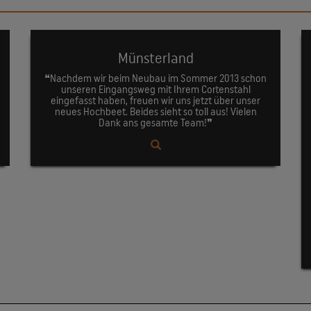
Münsterland
❝Nachdem wir beim Neubau im Sommer 2013 schon
unseren Eingangsweg mit Ihrem Cortenstahl
eingefasst haben, freuen wir uns jetzt über unser
neues Hochbeet. Beides sieht so toll aus! Vielen
Dank ans gesamte Team!❞