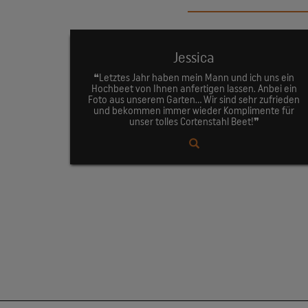
Jessica
❝Letztes Jahr haben mein Mann und ich uns ein
Hochbeet von Ihnen anfertigen lassen. Anbei ein
Foto aus unserem Garten... Wir sind sehr zufrieden
und bekommen immer wieder Komplimente für
unser tolles Cortenstahl Beet!❞