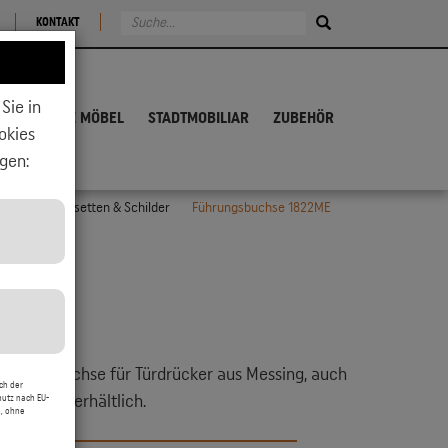
KONTAKT
Sie in
ALTHOLZ MÖBEL
STADTMOBILIAR
ZUBEHÖR
okies
gen:
ürdrücker, Rosetten & Schilder
Führungsbuchse 1822ME
über,
ührungsbuchse für Türdrücker aus Messing, auch
zwecke
ch der
n Edelstahl erhältlich.
hutz nach EU-
, ohne
rtable