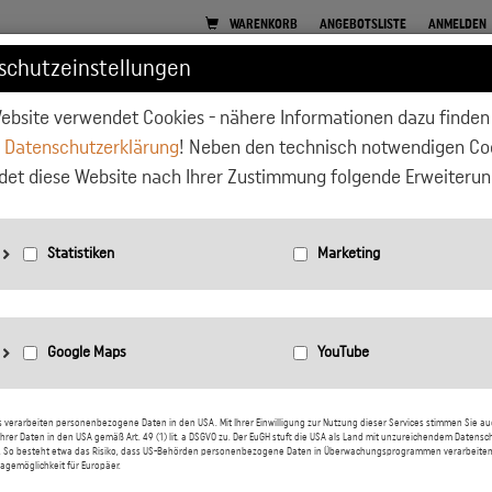
WARENKORB
ANGEBOTSLISTE
ANMELDEN
schutzeinstellungen
ebsite verwendet Cookies - nähere Informationen dazu finden 
E
PFLANZGEFÄSSE
GARTEN
BEETEINFASSUNGEN
WOHNEN
r
Datenschutzerklärung
! Neben den technisch notwendigen Co
et diese Website nach Ihrer Zustimmung folgende Erweiterun
Home
Wohnen
T
r
nbieter: Google LLC
tatistiken: Verwendet Google Analytics zur Website-Analysen. Erzeugt statistische Daten dar
ie der Besucher die Website nutzt.
F
nbieter: Google LLC
arketing: Verwendet Google TagManager um personalisierte Nutzerdaten für Online-Werbe
s verarbeiten personenbezogene Daten in den USA. Mit Ihrer Einwilligung zur Nutzung dieser Services stimmen Sie au
i
hrer Daten in den USA gemäß Art. 49 (1) lit. a DSGVO zu. Der EuGH stuft die USA als Land mit unzureichendem Datensc
n der Website zu nutzen.
. So besteht etwa das Risiko, dass US-Behörden personenbezogene Daten in Überwachungsprogrammen verarbeiten
oogle Maps: Interaktive Karten direkt in der Website anzuzeigen und ermöglichen die komfo
agemöglichkeit für Europäer.
utzung der Karten-Funktionen.
atenschutzerklärung:
https://policies.google.com/privacy