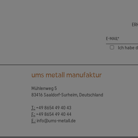
ER
Ich habe 
ums metall manufaktur
Mühlenweg 5
83416 Saaldorf-Surheim, Deutschland
T.:
+49 8654 49 40 43
F.:
+49 8654 49 40 44
E.:
info@ums-metall.de