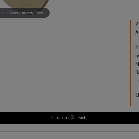
 die Maus zum vergrößern
P
A
H
u
M
8
i
E
Zurück zur Übersicht