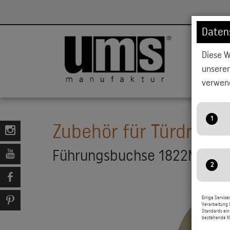
Daten
Diese W
HOCHBEET
unsere
verwend
Zubehör für Türdrücke
A
Führungsbuchse 1822ME
S
w
A
M
Einige Service
Verarbeitung I
i
Standards ein
G
bestehende Kl
N
D