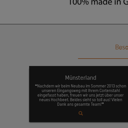
Beso
Münsterland
❝Nachdem wir beim Neubau im Sommer 2013 schon
unseren Eingangsweg mit Ihrem Cortenstahl
eingefasst haben, freuen wir uns jetzt über unser
neues Hochbeet. Beides sieht so toll aus! Vielen
Dank ans gesamte Team!❞