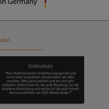
nden.
Sichtschutz
❝Das Material wurde vereinbarungsgemäß und
unversehrt angeliefert. Heute haben wir alles
montiert. Alles passt perfekt und wir sind sehr
zufieden. Vielen Dank für die gute Beratung, für die
tadellose Abwicklung und danke für die gute Arbeit!
Gerne empfehlen wir UMS-Metall weiter.❞