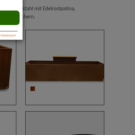
wie Cortenstahl mit Edelrostpatina,
ente bereichern.
Impressum
Wasserbecken 1079
Cortenstahl