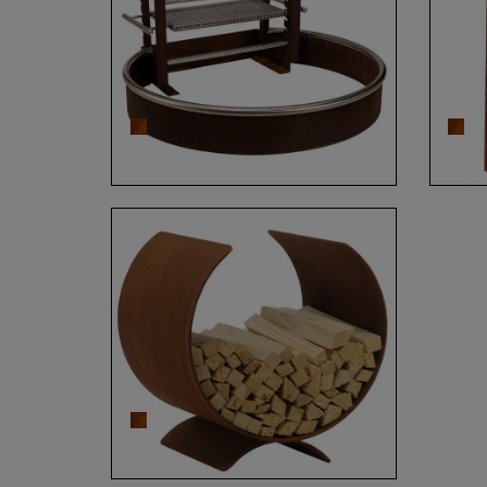
Bodengrill 1096 aus
Hol
Cortenstahl und Edelstahl
Anzündeholzständer
700730