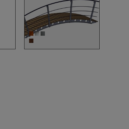
CS-
Teichbrücke 109823 aus
ahl
Cortenstahl