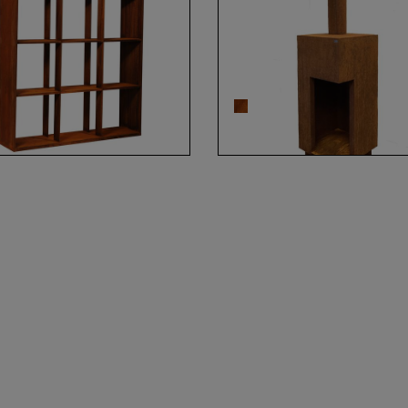
zregal 1083 Cortenstahl
Terrassen Ofen 1098-
ER-5000 aus Cortenst