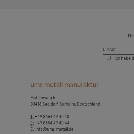
ER
Ich habe 
ums metall manufaktur
Mühlenweg 5
83416 Saaldorf-Surheim, Deutschland
T.:
+49 8654 49 40 43
F.:
+49 8654 49 40 44
E.:
info@ums-metall.de