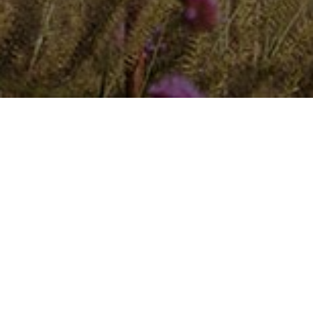
cortenstahl.com | Produkte aus
Cortenstahl
Kompromisslos in Funktion und Verarbeitung.
Dank dem sorgsamen Umgang mit hochwertigen Rohmaterialien werden
nachhaltige Produkte mit einer langen Lebensdauer geschaffen, die durch
beste handwerkliche Qualität, Liebe zum Detail und klares Design
überzeugen.
Mehr Infos finden Sie unter: